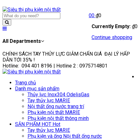
0
0
₫
0
Currently Empty:
₫
0
Continue shopping
All Departments
CHÍNH SÁCH TAY THỦY LỰC GIẢM CHẤN GIÁ ĐẠI LÝ HẤP
DẪN TỚI 35%
!
Hotline: 094 401 8196 |
Hotline 2 : 0975714801
Trang chủ
Danh mục sản phẩm
Thủy lực Inox304 OdelisGas
Tay thủy lực MARIE
Nội thất ống nước trang trí
Phụ kiện nội thất MARIE
Phụ kiện nội thất thông minh
SẢN PHẨM HOT
Hot
Tay thủy lực MARIE
Phụ kiện và ống Nội thất ống nước