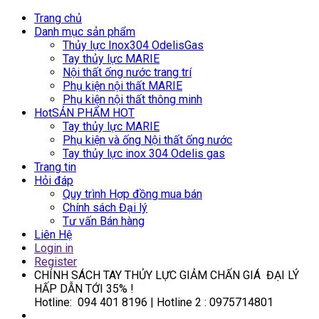
Trang chủ
Danh mục sản phẩm
Thủy lực Inox304 OdelisGas
Tay thủy lực MARIE
Nội thất ống nước trang trí
Phụ kiện nội thất MARIE
Phụ kiện nội thất thông minh
Hot
SẢN PHẨM HOT
Tay thủy lực MARIE
Phụ kiện và ống Nội thất ống nước
Tay thủy lực inox 304 Odelis gas
Trang tin
Hỏi đáp
Quy trình Hợp đồng mua bán
Chính sách Đại lý
Tư vấn Bán hàng
Liên Hệ
Login in
Register
CHÍNH SÁCH TAY THỦY LỰC GIẢM CHẤN GIÁ ĐẠI LÝ
HẤP DẪN TỚI 35%
!
Hotline: 094 401 8196 |
Hotline 2 : 0975714801